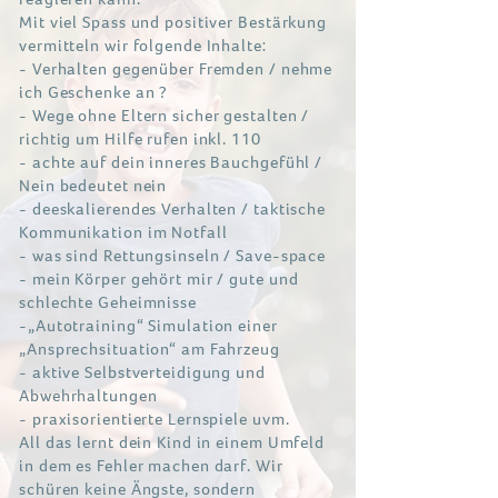
Mit viel Spass und positiver Bestärkung
vermitteln wir folgende Inhalte:
- Verhalten gegenüber Fremden / nehme
ich Geschenke an ?
- Wege ohne Eltern sicher gestalten /
richtig um Hilfe rufen inkl. 110
- achte auf dein inneres Bauchgefühl /
Nein bedeutet nein
- deeskalierendes Verhalten / taktische
Kommunikation im Notfall
- was sind Rettungsinseln / Save-space
- mein Körper gehört mir / gute und
schlechte Geheimnisse
-„Autotraining“ Simulation einer
„Ansprechsituation“ am Fahrzeug
- aktive Selbstverteidigung und
Abwehrhaltungen
- praxisorientierte Lernspiele uvm.
All das lernt dein Kind in einem Umfeld
in dem es Fehler machen darf. Wir
schüren keine Ängste, sondern