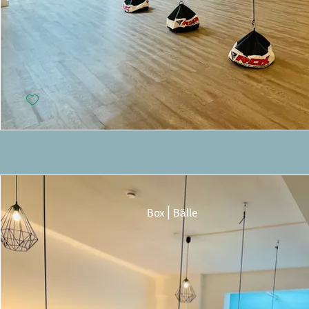
Box⎪Bälle