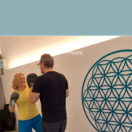
Pratzen⎪Training.jpg