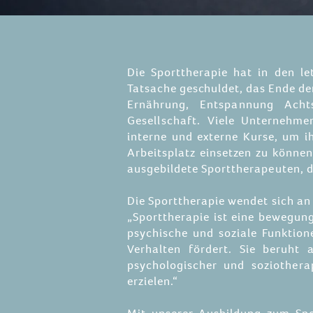
Die Sporttherapie hat in den l
Tatsache geschuldet, das Ende de
Ernährung, Entspannung Acht
Gesellschaft.
Viele Unternehmen
interne und externe Kurse, um i
Arbeitsplatz einsetzen zu könn
ausgebildete Sporttherapeuten, d
Die Sporttherapie wendet sich an a
„Sporttherapie ist eine bewegun
psychische und soziale Funktion
Verhalten fördert. Sie beruht
psychologischer und soziother
erzielen.“