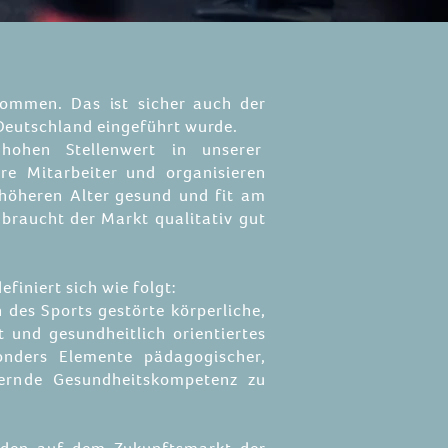
nommen. Das ist sicher auch der
 Deutschland eingeführt wurde.
hohen Stellenwert in unserer
e Mitarbeiter und organisieren
 höheren Alter gesund und fit am
raucht der Markt qualitativ gut
finiert sich wie folgt:
des Sports gestörte körperliche,
 und gesundheitlich orientiertes
onders Elemente pädagogischer,
uernde Gesundheitskompetenz zu