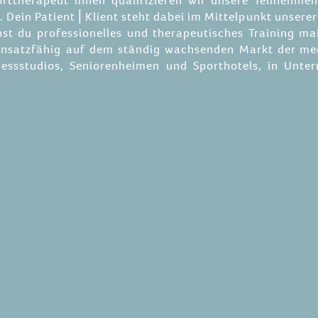
rttherapeut*innen qualifizieren wir unsere Teilnehm
 Dein Patient⎪Klient steht dabei im Mittelpunkt unserer
st du professionelles und therapeutisches Training ma
 einsatzfähig auf dem ständig wachsenden Markt der med
tnessstudios, Seniorenheimen und Sporthotels, in Unte