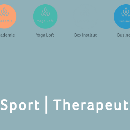
ademie
Yoga Loft
Box Institut
Busin
Sport⎪Therapeut