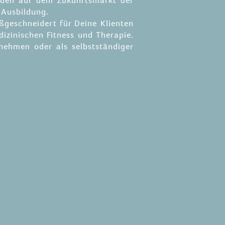
enden auf dem Zukunftsmarkt der
 Ausbildung.
ßgeschneidert für Deine Klienten
izinischen Fitness und Therapie.
rnehmen oder als selbstständiger