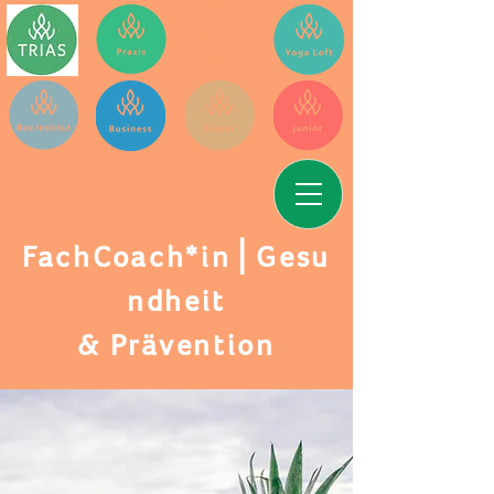
FachCoach*in⎪Gesu
ndheit
&
Prävention