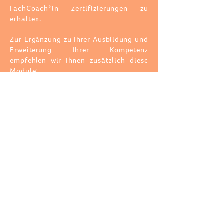
FachCoach*in Zertifizierungen zu
erhalten.
Zur Ergänzung zu Ihrer Ausbildung und
Erweiterung Ihrer Kompetenz
empfehlen wir
Ihnen zusätzlich diese
Module:
Achtsamkeit⎪Trainer*in Basic, 3 Tage, 28 UE
Meditation⎪Lehrer*in, 3 Tage, 28 UE
Resilienz⎪Trainer*in, 3 Tage, 28 UE
Ressourcen⎪Training, 2 Tage, 20 UE
Stressbewältigung⎪Trainer*in, 3 Tage, 32 UE