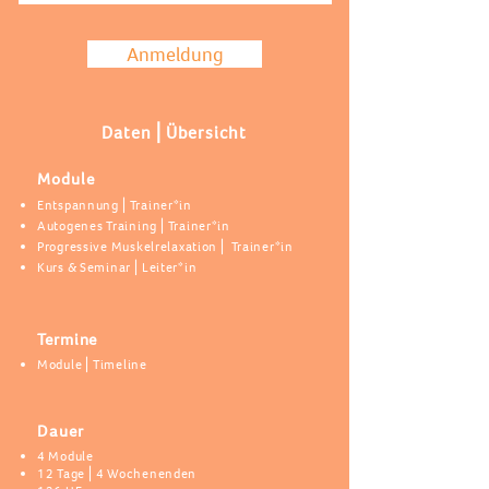
Anmeldung
Daten⎪Übersicht
Module
Entspannung⎪Trainer*in
Autogenes Training⎪Trainer*in
Progressive Muskelrelaxation⎪ Trainer*in
Kurs & Seminar⎪Leiter*in
Termine
Module⎪Timeline
Dauer
4 Module
12 Tage⎪4 Wochenenden