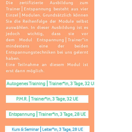
Die zertifizierte Ausbildung zum
Trainer⎪Entspannung besteht aus vier
Einzel⎪Modulen. Grundsätzlich können
Sie die Reihenfolge der Module selbst
auswählen. In dieser Ausbildung ist es
jedoch wichtig, dass sie vor
dem
Modul
Entspannung⎪Trainer*in
mindestens eine der beiden
Entspannungstechniken bei uns gelernt
haben.
Eine Teilnahme an diesem
Modul
ist
erst dann möglich.
Autogenes Training⎪Trainer*in, 3 Tage, 32 UE
P.M.R.⎪Trainer*in, 3 Tage, 32 UE
Entspannung⎪Trainer*in, 3 Tage, 28 UE
Kurs & Seminar⎪Leiter*in, 3 Tage, 28 UE