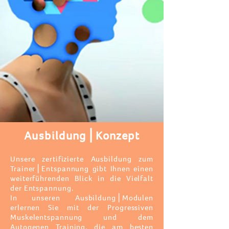
Ausbildung⎪Konzept
Unsere zertifizierte Ausbildung zum
Trainer⎪Entspannung gibt Ihnen einen
weiterführenden Blick in die Vielfalt
der Entspannung.
In
unseren
Ausbildung⎪Modulen
erlernen Sie mit der Progressiven
Muskelentspannung und dem
Autogenen Training,
die am besten