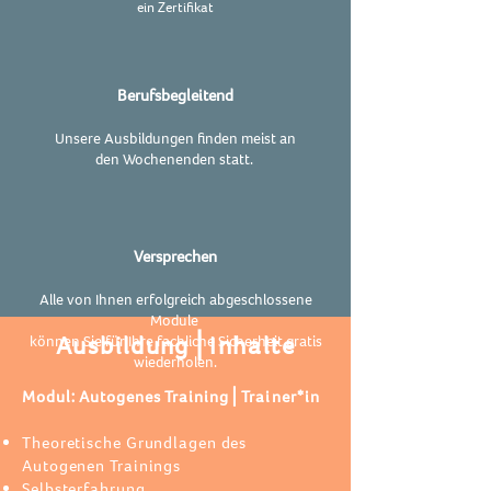
ein
Zertifikat
Berufsbegleitend
Unsere Ausbildungen finden meist an
den
Wochenenden statt.
Versprechen
Alle von Ihnen erfolgreich abgeschlossene
Module
Ausbildung⎪Inhalte
können Sie für Ihre fachliche Sicherheit gratis
wiederholen.
Modul: Autogenes Training⎪
Trainer*in
Theoretische Grundlagen des
Autogenen Trainings
Selbsterfahrung