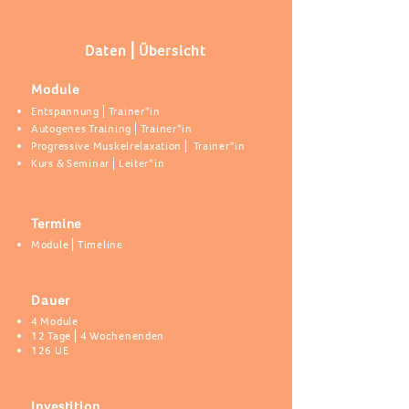
Daten⎪Übersicht
Module
Entspannung⎪Trainer*in
Autogenes Training⎪Trainer*in
Progressive Muskelrelaxation⎪ Trainer*in
Kurs & Seminar⎪Leiter*in
Termine
Module⎪Timeline
Dauer
4 Module
12 Tage⎪4 Wochenenden
126 UE
Investition