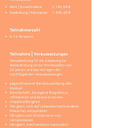
Wert⎪Einzelmodule : 2.160,00 €
Ausbildung
⎪Paketpreis: 1.990,00 €
Teilnehmerzahl
6-12 Personen
Teilnahme⎪Voraussetzungen
Voraussetzung für die Zulassung zur
Weiterbildung ist ein Mindestalter von
25 Jahren und das Vorliegen der
nachfolgenden Voraussetzungen:
abgeschlossene Berufsausbildung oder
Studium
Bereitschaft, die eigene Biografie zu
reflektieren und daraus zu lernen
Empathiefähigkeit
Fähigkeit, sich auf Lebenskontexte anderer
Menschen einzustellen
Fähigkeit zum Strukturieren von
Lernprozessen
Fähigkeit, Konfrontation konstruktiv