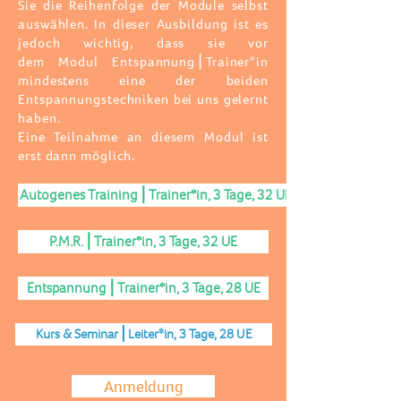
Sie die Reihenfolge der Module selbst
auswählen. In dieser Ausbildung ist es
jedoch wichtig, dass sie vor
dem
Modul
Entspannung⎪Trainer*in
mindestens eine der beiden
Entspannungstechniken bei uns gelernt
haben.
Eine Teilnahme an diesem
Modul
ist
erst dann möglich.
Autogenes Training⎪Trainer*in, 3 Tage, 32 UE
P.M.R.⎪Trainer*in, 3 Tage, 32 UE
Entspannung⎪Trainer*in, 3 Tage, 28 UE
Kurs & Seminar⎪Leiter*in, 3 Tage, 28 UE
Anmeldung