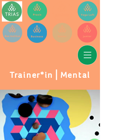
Trainer*in⎪Mental