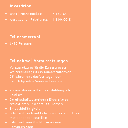
Investition
Wert⎪Einzelmodule : 2.160,00 €
Ausbildung
⎪Paketpreis: 1.990,00 €
Teilnehmerzahl
6-12 Personen
Teilnahme⎪Voraussetzungen
Voraussetzung für die Zulassung zur
Weiterbildung ist ein Mindestalter von
25 Jahren und das Vorliegen der
nachfolgenden Voraussetzungen:
abgeschlossene Berufsausbildung oder
Studium
Bereitschaft, die eigene Biografie zu
reflektieren und daraus zu lernen
Empathiefähigkeit
Fähigkeit, sich auf Lebenskontexte anderer
Menschen einzustellen
Fähigkeit zum Strukturieren von
Lernprozessen