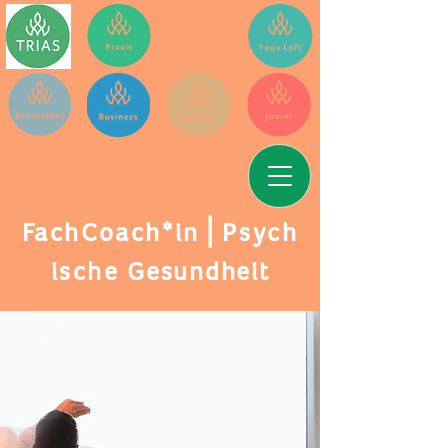
FachCoach*in⎪Psych
ische
Gesundheit