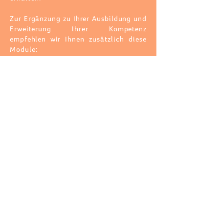
Zur Ergänzung zu Ihrer Ausbildung und
Erweiterung Ihrer Kompetenz
empfehlen wir
Ihnen zusätzlich diese
Module:
Achtsamkeit⎪Trainer*in Basic, 3 Tage, 28 UE
Meditation⎪Lehrer*in, 3 Tage, 28 UE
Resilienz⎪Trainer*in, 3 Tage, 28 UE
Ressourcen⎪Training, 2 Tage, 20 UE
Stressbewältigung⎪Trainer*in, 3 Tage, 32 UE
Mental⎪Trainer*in, 3 Tage, 28 U