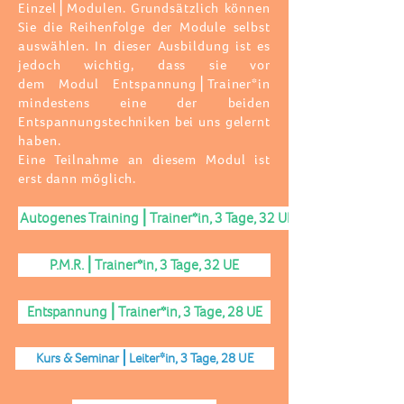
Einzel⎪Modulen. Grundsätzlich können
Sie die Reihenfolge der Module selbst
auswählen. In dieser Ausbildung ist es
jedoch wichtig, dass sie vor
dem
Modul
Entspannung⎪Trainer*in
mindestens eine der beiden
Entspannungstechniken bei uns gelernt
haben.
Eine Teilnahme an diesem
Modul
ist
erst dann möglich.
Autogenes Training⎪Trainer*in, 3 Tage, 32 UE
P.M.R.⎪Trainer*in, 3 Tage, 32 UE
Entspannung⎪Trainer*in, 3 Tage, 28 UE
Kurs & Seminar⎪Leiter*in, 3 Tage, 28 UE