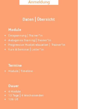
Anmeldung
Daten⎪Übersicht
Module
Entspannung⎪Trainer*in
Autogenes Training⎪Trainer*in
Progressive Muskelrelaxation⎪ Trainer*in
Kurs & Seminar⎪Leiter*in
Termine
Module⎪Timeline
Dauer
4 Module
12 Tage⎪4 Wochenenden
126 UE