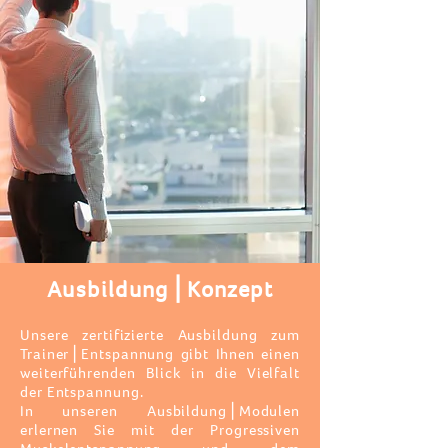
Ausbildung⎪Konzept
Unsere zertifizierte Ausbildung zum
Trainer⎪Entspannung gibt Ihnen einen
weiterführenden Blick in die Vielfalt
der Entspannung.
In
unseren
Ausbildung⎪Modulen
erlernen Sie mit der Progressiven