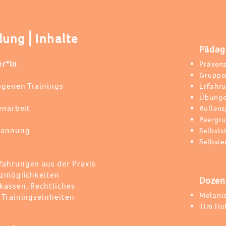
dung⎪Inhalte
Pädag
er*in
Präsen
Gruppe
ogenen Trainings
Erfahr
Übung
tufenarbeit
Rollens
Peergr
pannung
Selbst
Selbste
ahrungen aus der Praxis
tzmöglichkeiten
Dozen
assen, Rechtliches
Melani
Trainingseinheiten
Tim Ho