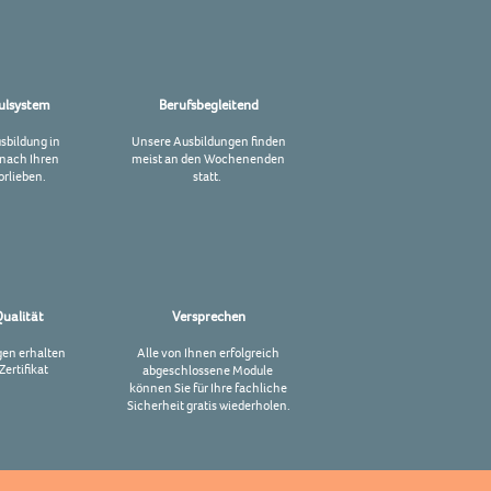
dulsystem
Berufsbegleitend
usbildung in
Unsere Ausbildungen finden
nach Ihren
meist an den
Wochenenden
orlieben.
statt.
Qualität
Versprechen
gen erhalten
Alle von Ihnen erfolgreich
Zertifikat
abgeschlossene Module
können Sie für Ihre fachliche
Sicherheit gratis wiederholen.