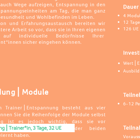
 auch Wege aufzeigen, Entspannung in den
Dauer
ntspannungseinheiten am Tag, die man ganz
4 Modu
Gesundheit und Wohlbefinden im Leben.
12 Tag
xion und Erfahrungsaustausch bereiten wir
126 UE
tere Arbeit so vor,
dass sie in Ihren eigenen
auf individuelle Bedürfnisse Ihrer
ent*innen sicher eingehen können.
Invest
Wert⎪E
Ausbil
ldung⎪Module
Teiln
6-12 P
um Trainer⎪Entspannung besteht aus vier
nnen Sie die Reihenfolge der Module selbst
ng ist es jedoch wichtig, dass sie vor
Teiln
ng⎪Trainer*in, 3 Tage, 32 UE
iner*in mindestens eine der beiden
elernt haben.
Vorauss