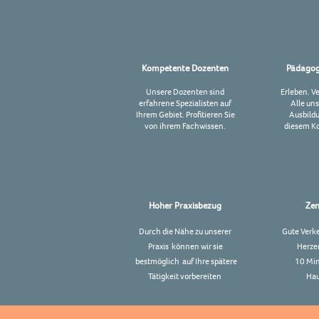
Kompetente Dozenten
Pädagog
Unsere Dozenten sind
Erleben. V
erfahrene Spezialisten auf
Alle un
Ihrem Gebiet. Profitieren Sie
Ausbild
von ihrem Fachwissen.
diesem Ko
Hoher Praxisbezug
Zen
Durch die Nähe zu unserer
Gute
Verk
Praxis können wir sie
Herze
bestmöglich auf Ihre spätere
10 Min
Tätigkeit vorbereiten
Hau